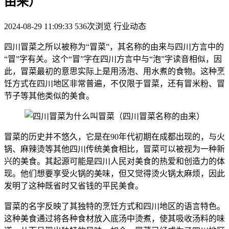
由来）
2024-08-29 11:09:33
536次浏览
行业动态
四川冒菜之所以被称为“冒菜”，其名称的由来与四川方言中的
“冒”字有关。这个“冒”字在四川方言中与“泡”字读音相似，因
此，冒菜最初的意思实际上是用汤泡、用水煮的食物。这种烹
饪方式在四川地区非常普遍，不仅限于冒菜，还有冒米粉、冒
节子等其他类似的美食。
冒菜的历史并不悠久，它是在90年代初期在成都出现的，与火
锅、麻辣烫等其他四川传统美食相比，冒菜可以被视为一种新
兴的美食。其起源可能是四川人民对美食的热爱和创造力的体
现。他们想要享受火锅的美味，但又觉得烫火锅太麻烦，因此
发明了这种既省时又省钱的平民美食。
冒菜的名字反映了其独特的烹饪方式和四川地区的语言特色。
这种美食通过将各种食材放入底汤中烫煮，使其吸收汤料的味