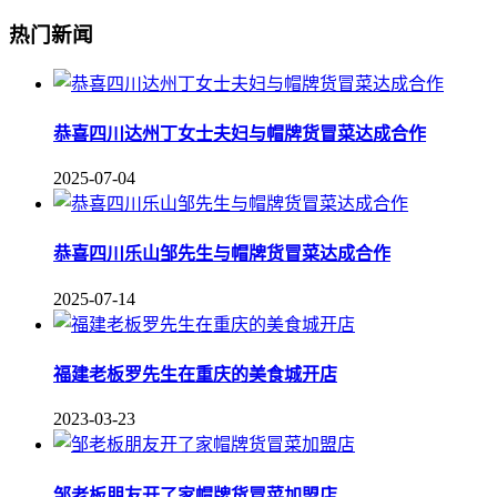
热门新闻
恭喜四川达州丁女士夫妇与帽牌货冒菜达成合作
2025-07-04
恭喜四川乐山邹先生与帽牌货冒菜达成合作
2025-07-14
福建老板罗先生在重庆的美食城开店
2023-03-23
邹老板朋友开了家帽牌货冒菜加盟店