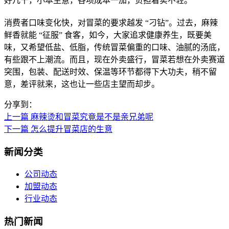
好几千，小本生意，各项成本一加，负担着实不轻。
消费者口味变化快，对冒菜的要求越发 “刁钻”。过去，麻辣
鲜香就能 “征服” 食客，如今，大家追求健康养生，既要美
味，又希望低盐、低脂，传统冒菜偏重的口味、油腻的汤底，
有些跟不上潮流。而且，现在外卖盛行，冒菜若想在外卖赛道
突围，包装、配送时效、保温等环节都得下大功夫，稍不留
意，差评就来，这也让一些店主望而却步。
分享到：
上一篇
麻辣烫和冒菜究竟是不是亲兄弟呢
下一篇
怎么提升冒菜店的生意
新闻分类
公司动态
加盟动态
行业动态
热门新闻