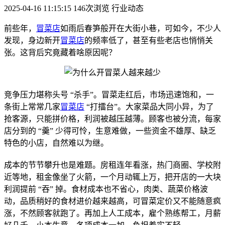
2025-04-16 11:15:15
146次浏览
行业动态
前些年，
冒菜店
如雨后春笋般开在大街小巷，可如今，不少人
发现，身边新开
冒菜店
的频率低了，甚至有些老店也悄悄关
张。这背后究竟藏着啥原因呢？
竞争压力堪称头号 “杀手”。冒菜走红后，市场迅速饱和，一
条街上常常几家
冒菜店
“打擂台”。大家菜品大同小异，为了
抢客源，只能拼价格，利润被越压越薄。顾客也被分流，每家
店分到的 “羹” 少得可怜，生意难做，一些资金不雄厚、缺乏
特色的小店，自然难以为继。
成本的节节攀升也是难题。房租连年看涨，热门商圈、学校附
近等地，租金像坐了火箭，一个月动辄上万，把开店的一大块
利润提前 “吞” 掉。食材成本也不省心，肉类、蔬菜价格波
动，品质稍好的食材进价越来越高，可冒菜定价又不能随意疯
涨，不然顾客就跑了。再加上人工成本，雇个熟练帮工，月薪